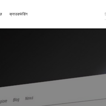
ूज़
क्राउडफंडिंग